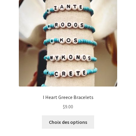
I Heart Greece Bracelets
$
9.00
Ce
Choix des options
produit
a