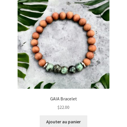
Les
options
peuvent
être
choisies
sur
la
page
du
produit
GAIA Bracelet
$
22.00
Ajouter au panier