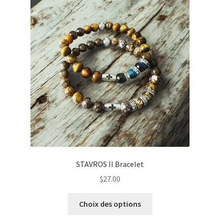
STAVROS II Bracelet
$
27.00
Ce
Choix des options
produit