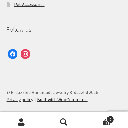
Pet Accessories
Follow us
facebook
instagram
© B-dazzled Handmade Jewelry B-dazzl'd 2026
Privacy policy
Built with WooCommerce
.
0
Recherche
Recherche