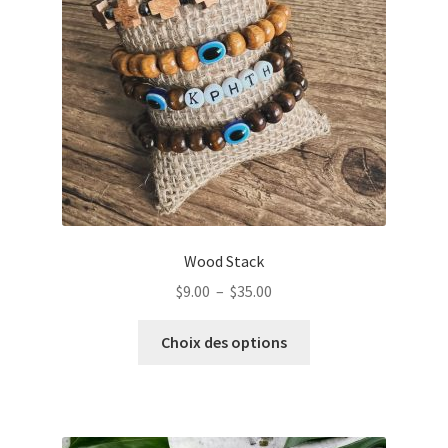
Wood Stack
Plage
$
9.00
–
$
35.00
de
Ce
prix :
Choix des options
produit
$9.00
a
à
plusieurs
$35.00
variations.