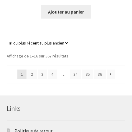
Ajouter au panier
Trié
Affichage de 1–16 sur 567 résultats
du
plus
1
2
3
4
…
34
35
36
récent
au
plus
ancien
Links
Politique de retour