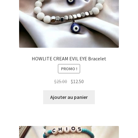
HOWLITE CREAM EVIL EYE Bracelet
PROMO !
Le
Le
$
25.00
$
12.50
prix
prix
initial
actuel
Ajouter au panier
était :
est :
$25.00.
$12.50.