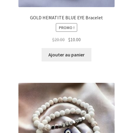
GOLD HEMATITE BLUE EYE Bracelet
PROMO !
Le
Le
$
20.00
$
10.00
prix
prix
initial
actuel
Ajouter au panier
était :
est :
$20.00.
$10.00.