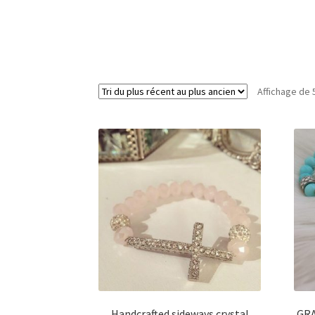
Affichage de 
Handcrafted sideways crystal
GRA