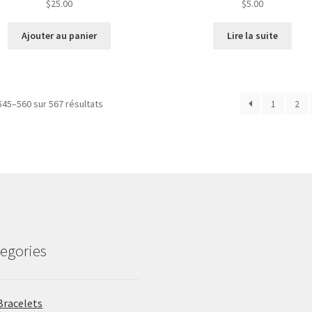
$
25.00
$
5.00
Ajouter au panier
Lire la suite
Trié
545–560 sur 567 résultats
1
2
du
plus
récent
au
plus
ancien
egories
Bracelets