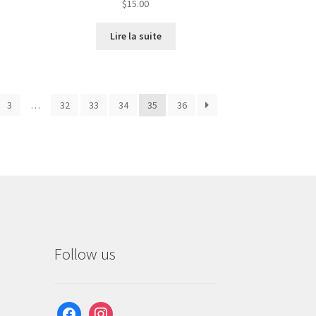
$
15.00
Lire la suite
3
…
32
33
34
35
36
Follow us
facebook
instagram