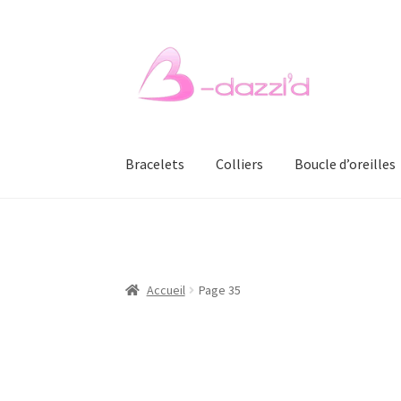
Aller
Aller
à
au
la
contenu
navigation
Bracelets
Colliers
Boucle d’oreilles
Accueil
Page 35