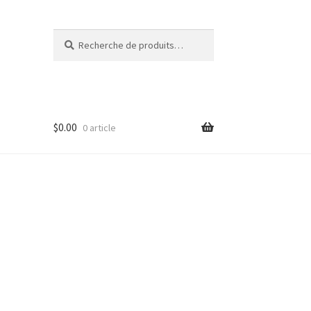
Recherche
Recherche
pour :
$
0.00
0 article