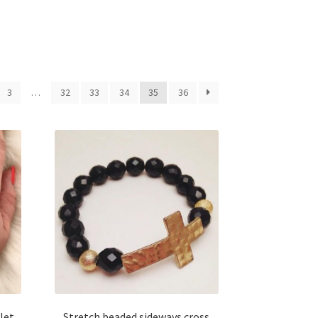
3
…
32
33
34
35
36
let
Stretch beaded sideways cross